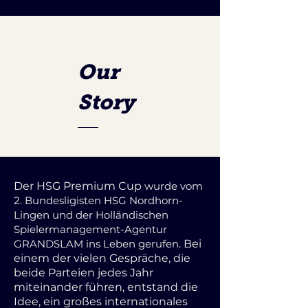
Our
Story
Der HSG Premium Cup
wurde vom
2. Bundesligisten HSG Nordhorn-
Lingen und der Holländischen
Spielermanagement-Agentur
GRANDSLAM ins Leben gerufen
. Bei
einem der vielen Gespräche, die
beide Parteien jedes Jahr
miteinander führen, entstand die
Idee, ein großes internationales