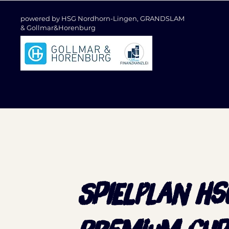
powered by HSG Nordhorn-Lingen, GRANDSLAM
&
Gollmar&Horenburg
SPIELPLAN HS