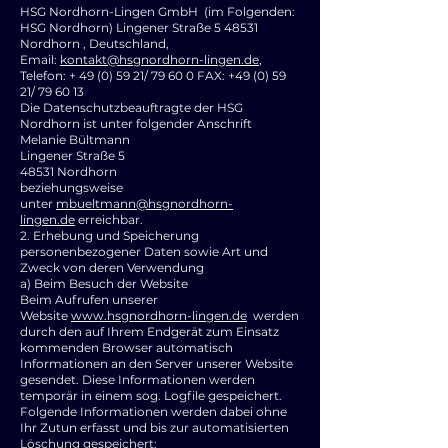
HSG Nordhorn-Lingen GmbH (im Folgenden:
HSG Nordhorn) Lingener Straße 5 48531
Nordhorn , Deutschland,
Email:
kontakt@hsgnordhorn-lingen.de
,
Telefon: +
49 (0) 59 21
/ 79 60 0 FAX:
+49 (0) 59
21
/ 79 60 13
Die Datenschutzbeauftragte der HSG
Nordhorn ist unter folgender Anschrift
Melanie Bültmann
Lingener Straße 5
48531 Nordhorn
beziehungsweise
unter
mbueltmann@hsgnordhorn-
lingen.de
erreichbar.
2. Erhebung und Speicherung
personenbezogener Daten sowie Art und
Zweck von deren Verwendung
a) Beim Besuch der Website
Beim Aufrufen unserer
Website
www.hsgnordhorn-lingen.de
werden
durch den auf Ihrem Endgerät zum Einsatz
kommenden Browser automatisch
Informationen an den Server unserer Website
gesendet. Diese Informationen werden
temporär in einem sog. Logfile gespeichert.
Folgende Informationen werden dabei ohne
Ihr Zutun erfasst und bis zur automatisierten
Löschung gespeichert: