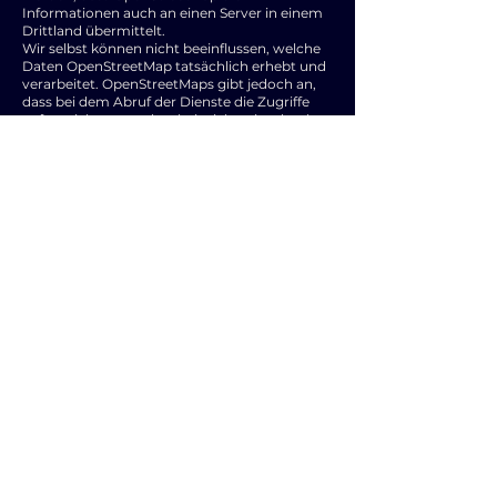
Informationen auch an einen Server in einem
Drittland übermittelt.
Wir selbst können nicht beeinflussen, welche
Daten OpenStreetMap tatsächlich erhebt und
verarbeitet. OpenStreetMaps gibt jedoch an,
dass bei dem Abruf der Dienste die Zugriffe
aufgezeichnet werden, beispielsweise durch
Log-Files.
Rechtsgrundlage für die hier beschriebene
Verarbeitung personenbezogener Daten ist
Art. 6 Abs. 1 lit. f) DSGVO. Unser hierfür
erforderliches berechtigtes Interesse liegt
dabei in dem großen Nutzen, den
OpenStreetMaps bietet. Durch die Einbindung
müssen wir die Anfahrten zu den jeweiligen
Orten nicht anhand von unübersichtlichen
Anfahrtsskizzen o.Ä. darstellen, sondern
ermöglichen es jedem Nutzer seine Anfahrt
eigenständig zu planen. OpenStreetMaps hat
darüber hinaus u.a. ein berechtigtes Interesse
an den erhobenen (personenbezogenen)
Daten um die eigenen Dienste zu verbessern.
Sky Fluid Player
Die Sky Media GmbH stellt mit dem FLUID
Produkt digitalen Publishern eine
Videoplayertechnologie mit angeschlossener
Content-Plattform zur Verfügung. Über diese