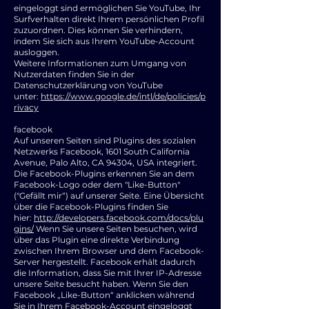
eingeloggt sind ermöglichen Sie YouTube, Ihr
Surfverhalten direkt Ihrem persönlichen Profil
zuzuordnen. Dies können Sie verhindern,
indem Sie sich aus Ihrem YouTube-Account
ausloggen.
Weitere Informationen zum Umgang von
Nutzerdaten finden Sie in der
Datenschutzerklärung von YouTube
unter:
https://www.google.de/intl/de/policies/p
rivacy
facebook
Auf unseren Seiten sind Plugins des sozialen
Netzwerks Facebook, 1601 South California
Avenue, Palo Alto, CA 94304, USA integriert.
Die Facebook-Plugins erkennen Sie an dem
Facebook-Logo oder dem "Like-Button"
("Gefällt mir“) auf unserer Seite. Eine Übersicht
über die Facebook-Plugins finden Sie
hier:
http://developers.facebook.com/docs/plu
gins/
Wenn Sie unsere Seiten besuchen, wird
über das Plugin eine direkte Verbindung
zwischen Ihrem Browser und dem Facebook-
Server hergestellt. Facebook erhält dadurch
die Information, dass Sie mit Ihrer IP-Adresse
unsere Seite besucht haben. Wenn Sie den
Facebook „Like-Button“ anklicken während
Sie in Ihrem Facebook-Account eingeloggt